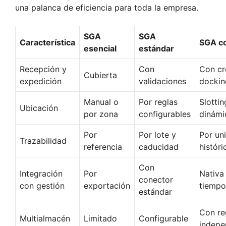
una palanca de eficiencia para toda la empresa.
SGA
SGA
Característica
SGA c
esencial
estándar
Recepción y
Con
Con cr
Cubierta
expedición
validaciones
dockin
Manual o
Por reglas
Slottin
Ubicación
por zona
configurables
dinámi
Por
Por lote y
Por un
Trazabilidad
referencia
caducidad
históri
Con
Integración
Por
Nativa
conector
con gestión
exportación
tiempo
estándar
Con re
Multialmacén
Limitado
Configurable
indepe