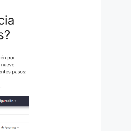
cia
s?
cén por
l nuevo
entes pasos:
.