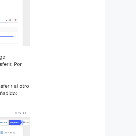
ego
ferir. Por
ferir al otro
añadido: