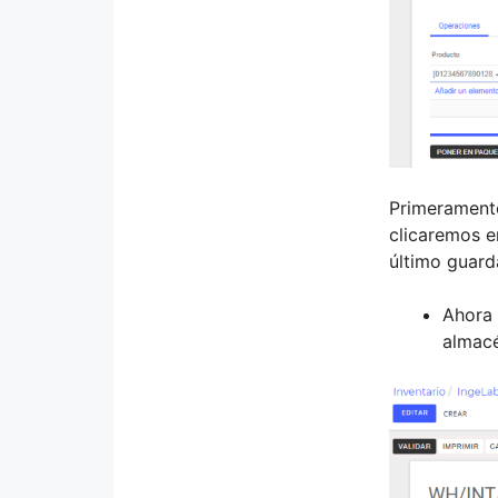
Primeramente
clicaremos e
último guard
Ahora 
almacé