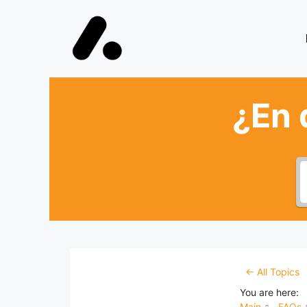
¿En 
← All Topics
You are here:
Main
FAQs