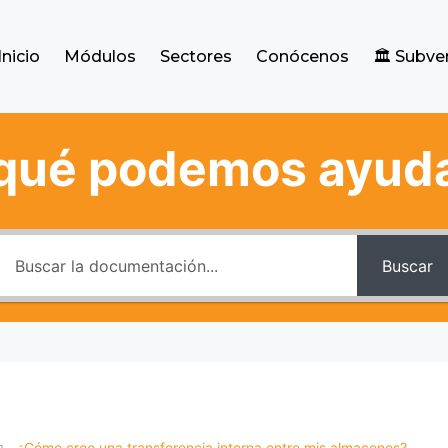
Inicio
Módulos
Sectores
Conócenos
🏛️ Subv
qué podemos ayud
Buscar
¿Cómo creo una transferencia interna entre mis almacenes?