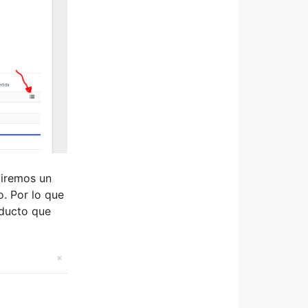
diremos un
o. Por lo que
oducto que