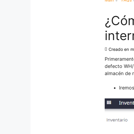
¿Cóm
inte
Creado en
m
Primeramente
defecto WH/S
almacén de n
Iremos