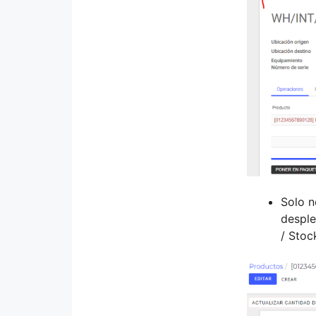
Solo n
desple
/ Stoc