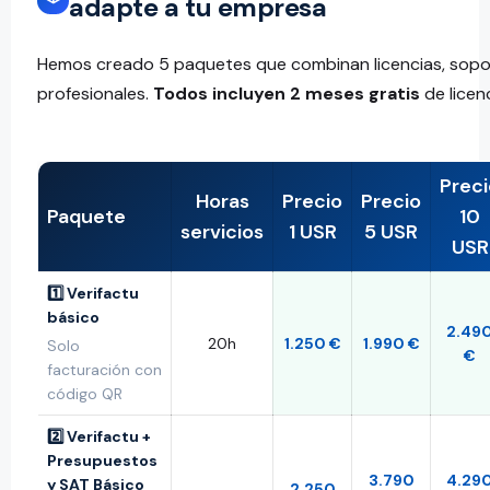
adapte a tu empresa
Hemos creado 5 paquetes que combinan licencias, sopor
profesionales.
Todos incluyen 2 meses gratis
de licen
Preci
Horas
Precio
Precio
Paquete
10
servicios
1 USR
5 USR
USR
1️⃣ Verifactu
básico
2.49
20h
1.250 €
1.990 €
Solo
€
facturación con
código QR
2️⃣ Verifactu +
Presupuestos
3.790
4.29
y SAT Básico
2.250