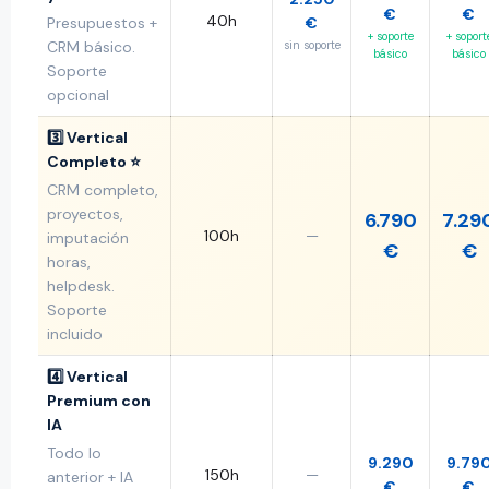
€
€
40h
Presupuestos +
€
+ soporte
+ soport
CRM básico.
sin soporte
básico
básico
Soporte
opcional
3️⃣ Vertical
Completo ⭐
CRM completo,
proyectos,
6.790
7.29
100h
—
imputación
€
€
horas,
helpdesk.
Soporte
incluido
4️⃣ Vertical
Premium con
IA
Todo lo
9.290
9.79
150h
—
anterior + IA
€
€