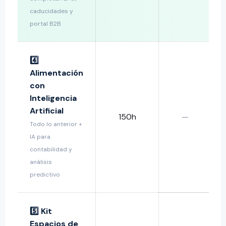
caducidades y
portal B2B
4️⃣
Alimentación
con
Inteligencia
Artificial
150h
—
Todo lo anterior +
IA para
contabilidad y
análisis
predictivo
5️⃣ Kit
15
Espacios de