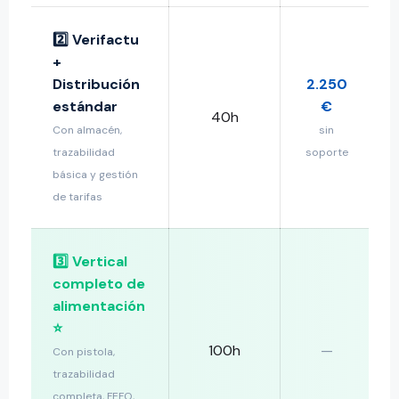
2️⃣ Verifactu
+
Distribución
2.250
estándar
€
40h
Con almacén,
sin
trazabilidad
soporte
básica y gestión
de tarifas
3️⃣ Vertical
completo de
alimentación
⭐
100h
—
Con pistola,
trazabilidad
completa, FEFO,