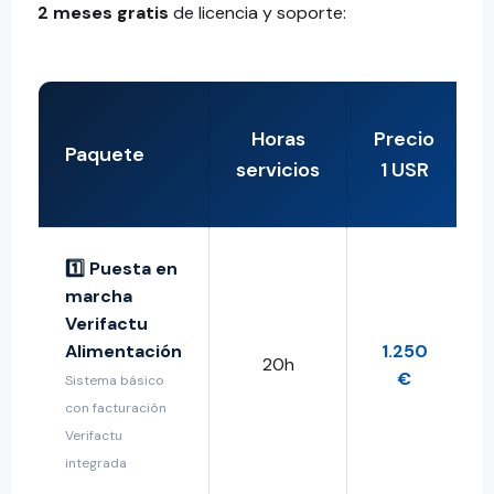
2 meses gratis
de licencia y soporte:
Horas
Precio
Paquete
servicios
1 USR
1️⃣ Puesta en
marcha
Verifactu
Alimentación
1.250
20h
€
Sistema básico
con facturación
Verifactu
integrada