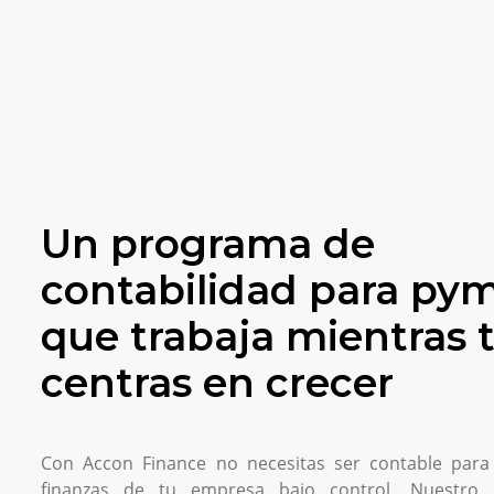
Un programa de
contabilidad para py
que trabaja mientras t
centras en crecer
Con Accon Finance no necesitas ser contable para 
finanzas de tu empresa bajo control. Nuestro