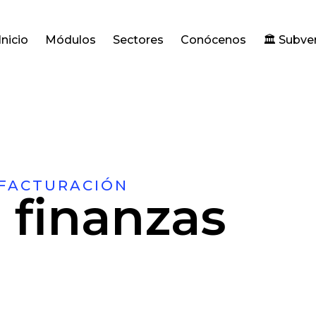
Inicio
Módulos
Sectores
Conócenos
🏛️ Subv
 FACTURACIÓN
s finanzas