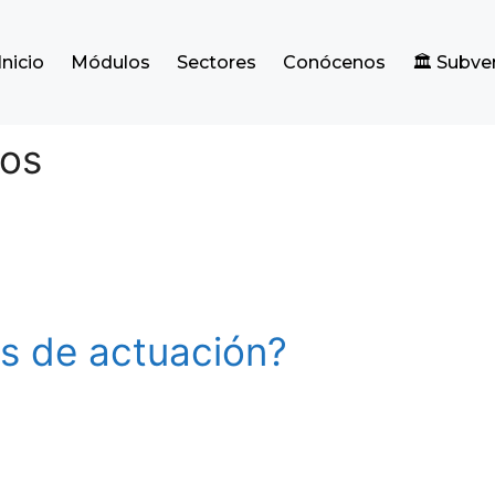
Inicio
Módulos
Sectores
Conócenos
🏛️ Subv
los
s de actuación?