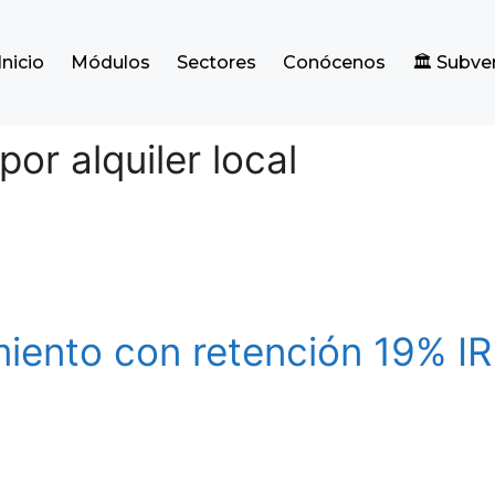
Inicio
Módulos
Sectores
Conócenos
🏛️ Subv
por alquiler local
iento con retención 19% I