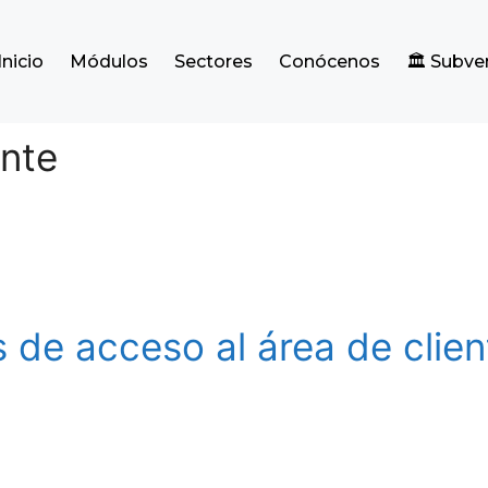
Inicio
Módulos
Sectores
Conócenos
🏛️ Subv
ente
 de acceso al área de clie