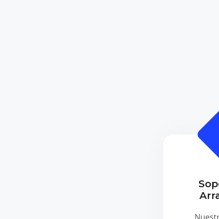
Sop
Arr
Nuest