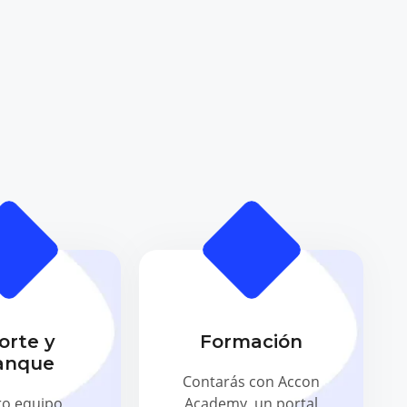
orte y
Formación
anque
Contarás con Accon
ro equipo
Academy, un portal