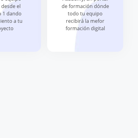
 desde el
de formación dónde
o 1 dando
todo tu equipo
iento a tu
recibirá la mefor
oyecto
formación digital