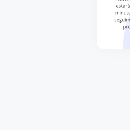
estará
minut
seguim
pr