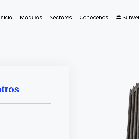
Inicio
Módulos
Sectores
Conócenos
🏛️ Subv
tros