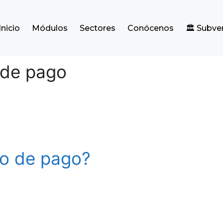
Inicio
Módulos
Sectores
Conócenos
🏛️ Subv
de pago
o de pago?