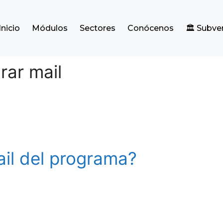
Inicio
Módulos
Sectores
Conócenos
🏛️ Subv
rar mail
il del programa?