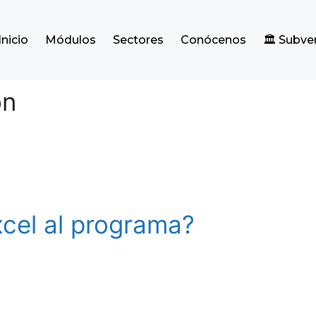
Inicio
Módulos
Sectores
Conócenos
🏛️ Subv
ón
cel al programa?