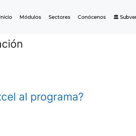
Inicio
Módulos
Sectores
Conócenos
🏛️ Subv
ación
cel al programa?