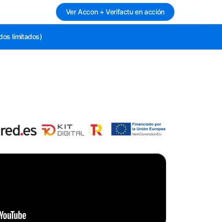
Ver Accon + Verifactu en acción
dos limitados)