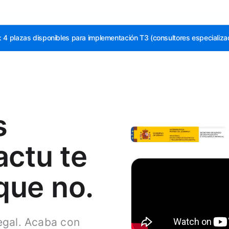
 4 plazas disponibles para implementación
T3
(consultores especializa
s
actu te
que no.
legal. Acaba con