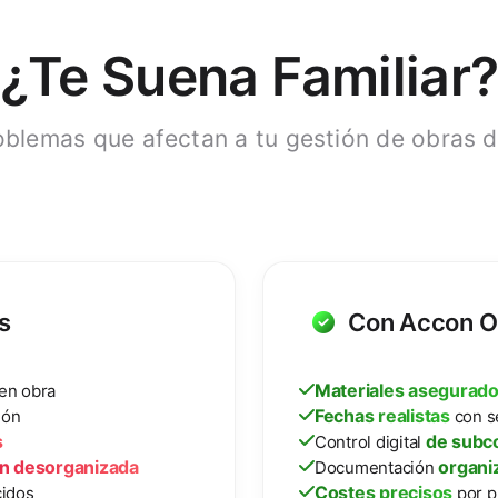
¿Te Suena Familiar
oblemas que afectan a tu gestión de obras dí
s
Con Accon O
Materiales asegurad
 en obra
Fechas realistas
ión
con s
s
de subco
Control digital
n desorganizada
organi
Documentación
Costes precisos
idos
por p