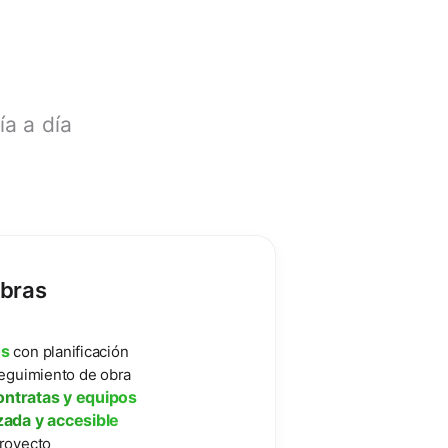
?
a a día
bras
os
con planificación
eguimiento de obra
ntratas y equipos
zada y accesible
royecto