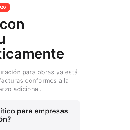
026
 con
u
ticamente
uración para obras ya está
 facturas conformes a la
erzo adicional.
rítico para empresas
ón?